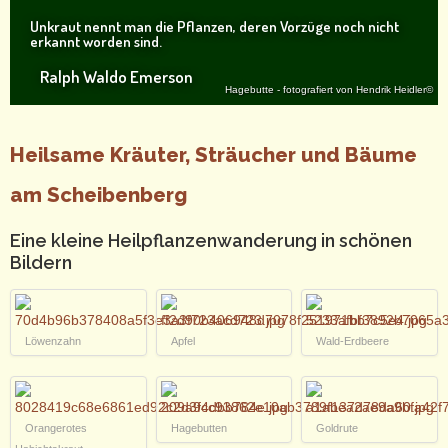
Unkraut nennt man die Pflanzen, deren Vorzüge noch nicht
erkannt worden sind.
Ralph Waldo Emerson
Hagebutte - fotografiert von Hendrik Heidler©
Heilsame Kräuter, Sträucher und Bäume
am Scheibenberg
Eine kleine Heilpflanzenwanderung in schönen
Bildern
Löwenzahn
Apfel
Wald-Erdbeere
Orangerotes
Hagebutten
Goldrute