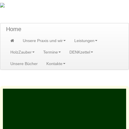
TraumzeitPraxis am Scheibenberg/Erzgebirge
Susann und Hendrik Heidler
Home
Unsere Praxis und wir
Leistungen
HolzZauber
Termine
DENKzettel
Unsere Bücher
Kontakte
Home
>
Leistungen
>
Heilpflanzenveranstaltungen
>
Bildvorträge