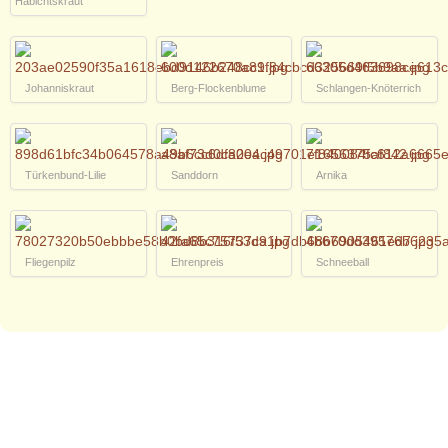
Habichtskraut
Johanniskraut
Berg-Flockenblume
Schlangen-Knöterrich
Türkenbund-Lilie
Sanddorn
Arnika
Fliegenpilz
Ehrenpreis
Schneeball
AGB
-
Impressum
-
Datenschutzerklärung
-
Sitemap
© 2018 Hendrik Heidler