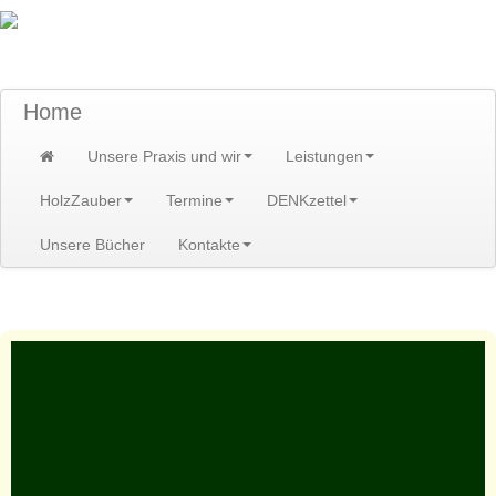
TraumzeitPraxis am Scheibenberg/Erzgebirge
Susann und Hendrik Heidler
Home
Unsere Praxis und wir
Leistungen
HolzZauber
Termine
DENKzettel
Unsere Bücher
Kontakte
Home
>
Unsere Praxis und wir
>
Wissenswertes
>
besinnen
>
Bilder