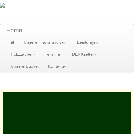
TraumzeitPraxis am Scheibenberg/Erzgebirge
Susann und Hendrik Heidler
Home
Unsere Praxis und wir
Leistungen
HolzZauber
Termine
DENKzettel
Unsere Bücher
Kontakte
Home
>
Unsere Praxis und wir
>
Wissenswertes
>
besinnen
>
Bilder