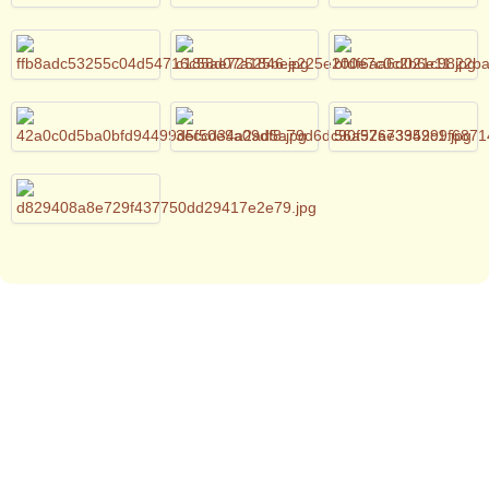
AGB
-
Impressum
-
Datenschutzerklärung
-
Sitemap
© 2016 Hendrik Heidler