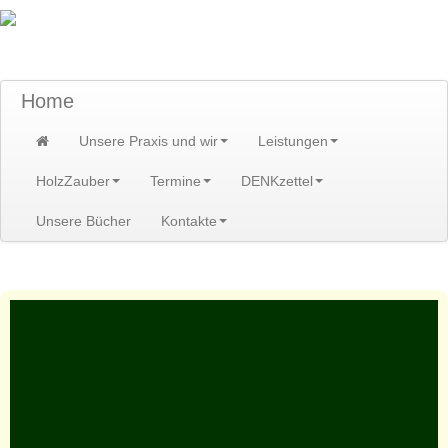
TraumzeitPraxis am Scheibenberg/Erzgebirge
Susann und Hendrik Heidler
Home
Unsere Praxis und wir
Leistungen
HolzZauber
Termine
DENKzettel
Unsere Bücher
Kontakte
Home
>
Kontakte
>
Partner
>
Andreas Kunath