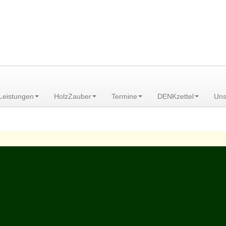
am Scheibenberg/Erzgebirge
Leistungen
HolzZauber
Termine
DENKzettel
Uns
enswertes
>
Allerlei