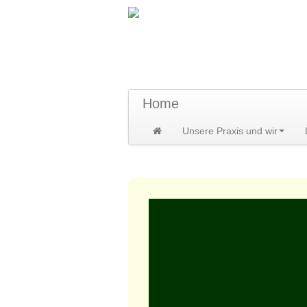
TraumzeitPraxis 
Susann und Hendrik Heidler
Home
Unsere Praxis und wir
Home
>
Unsere Praxis und wir
>
Wiss